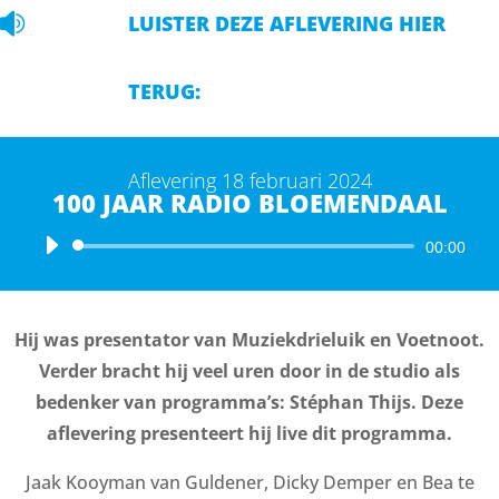

LUISTER DEZE AFLEVERING HIER
TERUG:
Aflevering 18 februari 2024
100 JAAR RADIO BLOEMENDAAL
Audiospeler
00:00
Hij was presentator van Muziekdrieluik en Voetnoot.
Verder bracht hij veel uren door in de studio als
bedenker van programma’s: Stéphan Thijs. Deze
aflevering presenteert hij live dit programma.
Jaak Kooyman van Guldener, Dicky Demper en Bea te