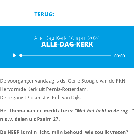
TERUG:
Alle-Dag-Kerk 16 april 2024
ALLE-DAG-KERK
Audiospeler
00:00
De voorganger vandaag is ds. Gerie Stougie van de PKN
Hervormde Kerk uit Pernis-Rotterdam.
De organist / pianist is Rob van Dijk.
Het thema van de meditatie is:
“Met het licht in de rug…”
n.a.v. delen uit Psalm 27.
De HEER is mijn licht, mijn behoud, wie zou ik vrezen?