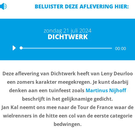

BELUISTER DEZE AFLEVERING HIER:
zondag 21 juli 2024
DICHTWERK
Audiospeler
00:00
Deze aflevering van Dichtwerk heeft van Leny Deurloo
een zomers karakter meegekregen. Je kunt daarbij
denken aan een tuinfeest zoals
Martinus Nijhoff
beschrijft in het gelijknamige gedicht.
Jan Kal neemt ons mee naar de Tour de France waar de
wielrenners in de hitte een col van de eerste categorie
bedwingen.