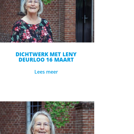
DICHTWERK MET LENY
DEURLOO 16 MAART
Lees meer