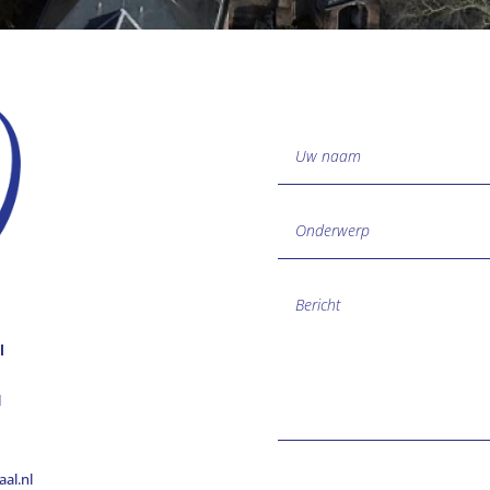
l
l
al.nl