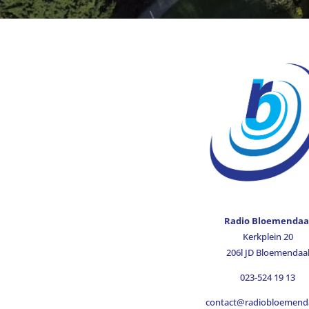
Radio Bloemendaa
Kerkplein 20
206l JD Bloemendaa
023-524 19 13
contact@radiobloemenda