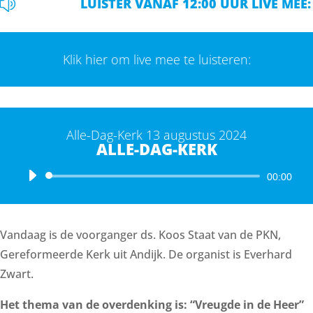
z
LUISTER VANAF 12:00 UUR LIVE MEE:
Klik hier om live mee te luisteren:
Alle-Dag-Kerk 13 augustus 2024
ALLE-DAG-KERK
Audiospeler
00:00
Vandaag is de voorganger ds. Koos Staat van de PKN,
Gereformeerde Kerk uit Andijk. De organist is Everhard
Zwart.
Het thema van de overdenking is: “Vreugde in de Heer”