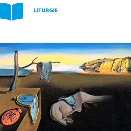

LITURGIE