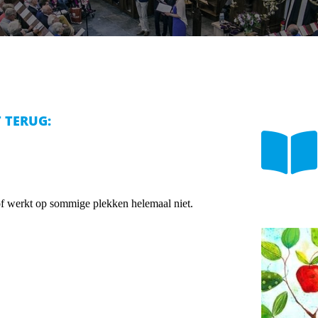
T TERUG:
