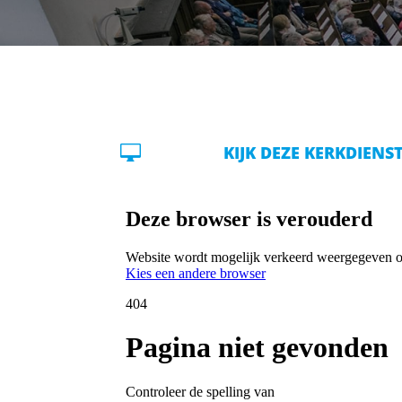

KIJK DEZE KERKDIENS