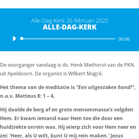
Alle-Dag-Kerk 26 februari 2025
ALLE-DAG-KERK
Audiospeler
00:00
De voorganger vandaag is ds. Henk Methorst van de PKN
uit Apeldoorn. De organist is Wilbert Magré.
Het thema van de meditatie is
“Een uitgestoken hand!”
,
n.a.v. Matteus 8: 1 – 4.
Hij daalde de berg af en grote mensenmassa’s volgden
Hem. Er kwam iemand naar Hem toe die door een
huidziekte onrein was. Hij wierp zich voor Hem neer en
zei: ‘Heer, als U wilt, kunt U mij rein maken.’ Jezus