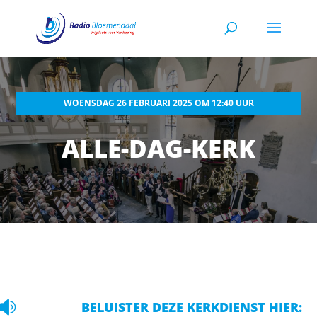
WOENSDAG 26 FEBRUARI 2025 OM 12:40 UUR
ALLE-DAG-KERK

BELUISTER DEZE KERKDIENST HIER: