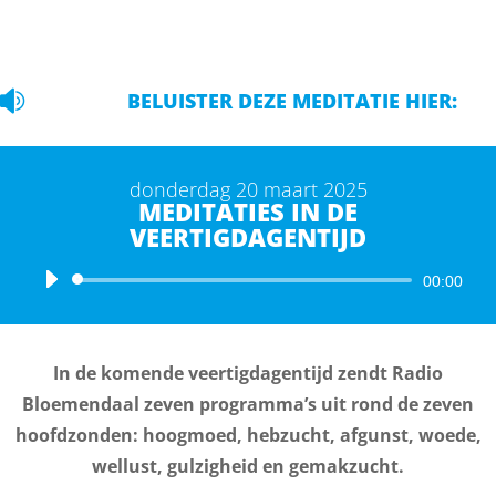

BELUISTER DEZE MEDITATIE HIER:
donderdag 20 maart 2025
MEDITATIES IN DE
VEERTIGDAGENTIJD
Audiospeler
00:00
In de komende veertigdagentijd zendt Radio
Bloemendaal zeven programma’s uit rond de zeven
hoofdzonden: hoogmoed, hebzucht, afgunst, woede,
wellust, gulzigheid en gemakzucht.