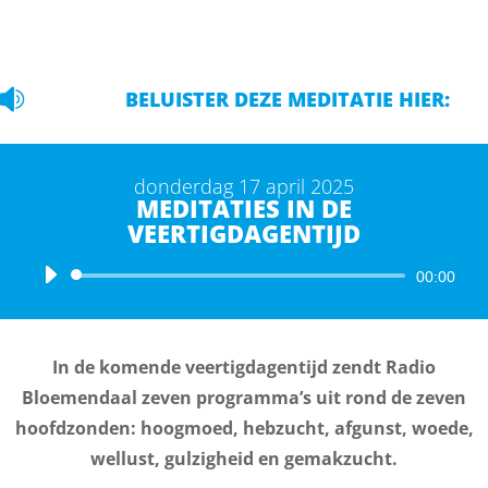

BELUISTER DEZE MEDITATIE HIER:
donderdag 17 april 2025
MEDITATIES IN DE
VEERTIGDAGENTIJD
Audiospeler
00:00
In de komende veertigdagentijd zendt Radio
Bloemendaal zeven programma’s uit rond de zeven
hoofdzonden: hoogmoed, hebzucht, afgunst, woede,
wellust, gulzigheid en gemakzucht.