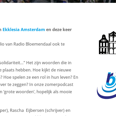
an
Ekklesia Amsterdam
en deze keer
io van Radio Bloemendaal ook te
olidariteit…” Het zijn woorden die in
ke plaats hebben. Hoe kijkt de nieuwe
 Hoe spelen ze een rol in hun leven? En
k over te zeggen? In onze zomerpodcast
n ‘grote woorden’, hopelijk als mooie
er), Rascha Eijbersen (schrijver) en