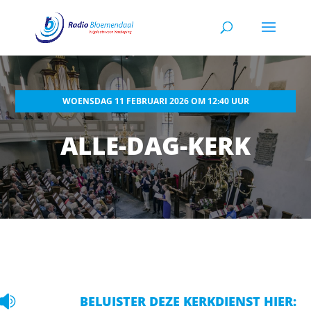
WOENSDAG 11 FEBRUARI 2026 OM 12:40 UUR
ALLE-DAG-KERK

BELUISTER DEZE KERKDIENST HIER: