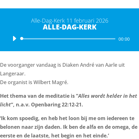
Alle-Dag-Kerk 11 februari 2026
ALLE-DAG-KERK
Audiospeler
00:00
De voorganger vandaag is Diaken André van Aarle uit
Langeraar.
De organist is Wilbert Magré.
Het thema van de meditatie is ”
Alles wordt helder in het
licht
“, n.a.v. Openbaring 22:12-21.
‘Ik kom spoedig, en heb het loon bij me om iedereen te
belonen naar zijn daden. Ik ben de alfa en de omega, de
eerste en de laatste, het begin en het einde.’